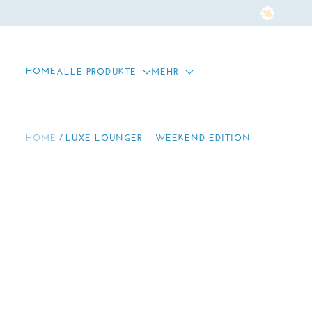
UE VILLA EDITION – JETZT LIVE
KOSTENLOSER
ZUM INHALT SPRINGEN
HOME
ALLE PRODUKTE
MEHR
HOME
LUXE LOUNGER – WEEKEND EDITION